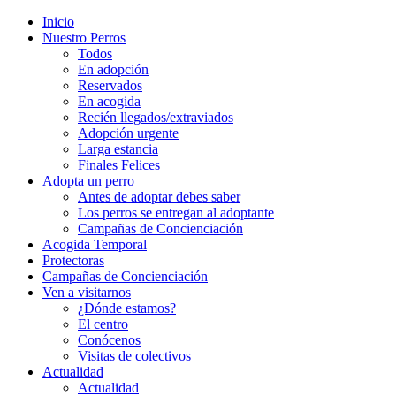
Inicio
Nuestro Perros
Todos
En adopción
Reservados
En acogida
Recién llegados/extraviados
Adopción urgente
Larga estancia
Finales Felices
Adopta un perro
Antes de adoptar debes saber
Los perros se entregan al adoptante
Campañas de Concienciación
Acogida Temporal
Protectoras
Campañas de Concienciación
Ven a visitarnos
¿Dónde estamos?
El centro
Conócenos
Visitas de colectivos
Actualidad
Actualidad