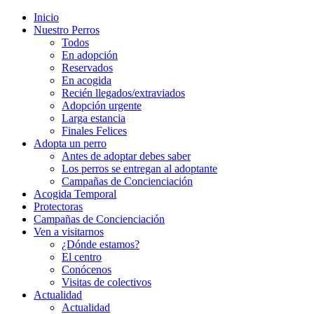
Inicio
Nuestro Perros
Todos
En adopción
Reservados
En acogida
Recién llegados/extraviados
Adopción urgente
Larga estancia
Finales Felices
Adopta un perro
Antes de adoptar debes saber
Los perros se entregan al adoptante
Campañas de Concienciación
Acogida Temporal
Protectoras
Campañas de Concienciación
Ven a visitarnos
¿Dónde estamos?
El centro
Conócenos
Visitas de colectivos
Actualidad
Actualidad