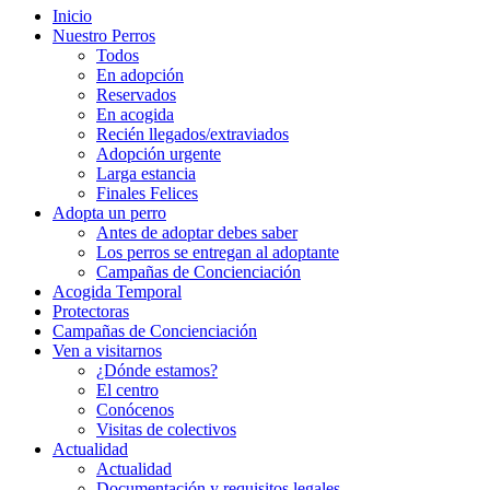
Inicio
Nuestro Perros
Todos
En adopción
Reservados
En acogida
Recién llegados/extraviados
Adopción urgente
Larga estancia
Finales Felices
Adopta un perro
Antes de adoptar debes saber
Los perros se entregan al adoptante
Campañas de Concienciación
Acogida Temporal
Protectoras
Campañas de Concienciación
Ven a visitarnos
¿Dónde estamos?
El centro
Conócenos
Visitas de colectivos
Actualidad
Actualidad
Documentación y requisitos legales